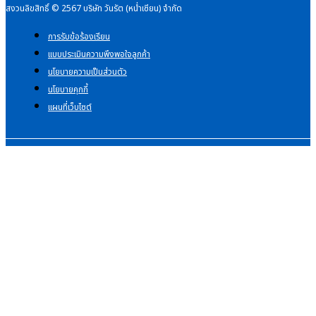
สงวนลิขสิทธิ์ © 2567 บริษัท วันรัต (หน่ำเซียน) จำกัด
การรับข้อร้องเรียน
แบบประเมินความพึงพอใจลูกค้า
นโยบายความเป็นส่วนตัว
นโยบายคุกกี้
แผนที่เว็บไซต์