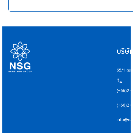
บริษั
65/1 ถนน
(+66)2 
(+66)2 
info@na