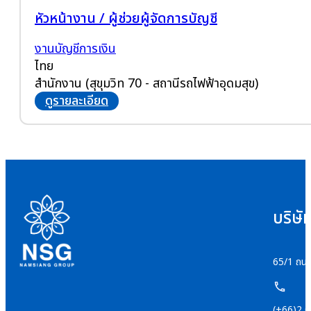
หัวหน้างาน / ผู้ช่วยผู้จัดการบัญชี
งานบัญชีการเงิน
ไทย
สำนักงาน (สุขุมวิท 70 - สถานีรถไฟฟ้าอุดมสุข)
ดูรายละเอียด
บริษั
65/1 ถนน
(+66)2 