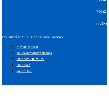
(+66)2 
info@na
สงวนลิขสิทธิ์ © 2567 บริษัท วันรัต (หน่ำเซียน) จำกัด
การรับข้อร้องเรียน
แบบประเมินความพึงพอใจลูกค้า
นโยบายความเป็นส่วนตัว
นโยบายคุกกี้
แผนที่เว็บไซต์