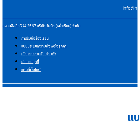
info@na
สงวนลิขสิทธิ์ © 2567 บริษัท วันรัต (หน่ำเซียน) จำกัด
การรับข้อร้องเรียน
แบบประเมินความพึงพอใจลูกค้า
นโยบายความเป็นส่วนตัว
นโยบายคุกกี้
แผนที่เว็บไซต์
แบ