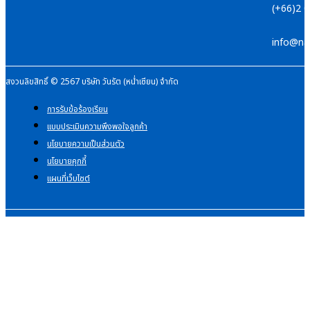
(+66)2 
info@na
สงวนลิขสิทธิ์ © 2567 บริษัท วันรัต (หน่ำเซียน) จำกัด
การรับข้อร้องเรียน
แบบประเมินความพึงพอใจลูกค้า
นโยบายความเป็นส่วนตัว
นโยบายคุกกี้
แผนที่เว็บไซต์