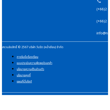
(+66)2 
(+66)2 
info@na
สงวนลิขสิทธิ์ © 2567 บริษัท วันรัต (หน่ำเซียน) จำกัด
การรับข้อร้องเรียน
แบบประเมินความพึงพอใจลูกค้า
นโยบายความเป็นส่วนตัว
นโยบายคุกกี้
แผนที่เว็บไซต์