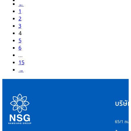
←
1
2
3
4
5
6
…
15
→
บริษั
65/1 ถนน