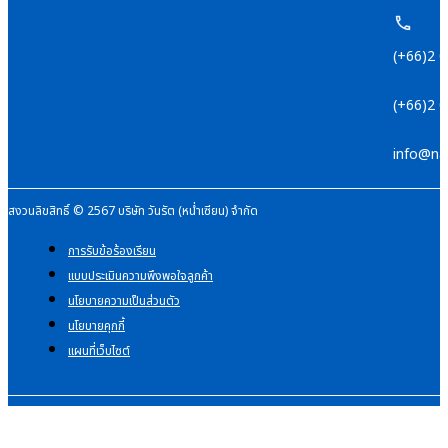
(+66)2 
(+66)2 
info@na
สงวนลิขสิทธิ์ © 2567 บริษัท วันรัต (หน่ำเซียน) จำกัด
การรับข้อร้องเรียน
แบบประเมินความพึงพอใจลูกค้า
นโยบายความเป็นส่วนตัว
นโยบายคุกกี้
แผนที่เว็บไซต์