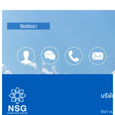
ติดต่อเรา
บริษั
65/1 ถนน