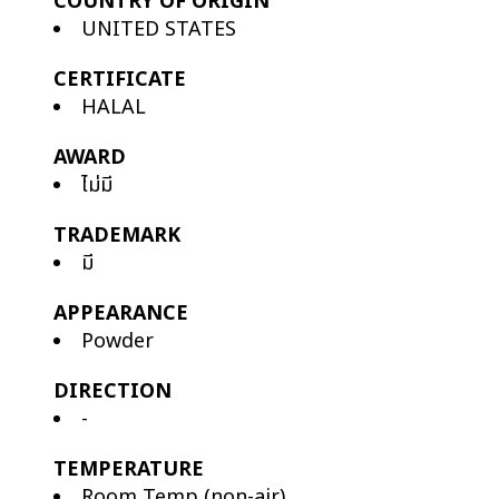
COUNTRY OF ORIGIN
UNITED STATES
CERTIFICATE
HALAL
AWARD
ไม่มี
TRADEMARK
มี
APPEARANCE
Powder
DIRECTION
-
TEMPERATURE
Room Temp (non-air)