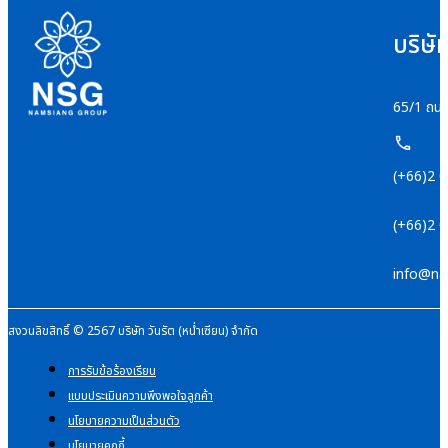
บริษั
65/1 ถนน
(+66)2 
(+66)2 
info@na
สงวนลิขสิทธิ์ © 2567 บริษัท วันรัต (หน่ำเซียน) จำกัด
การรับข้อร้องเรียน
แบบประเมินความพึงพอใจลูกค้า
นโยบายความเป็นส่วนตัว
นโยบายคุกกี้