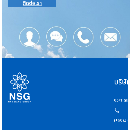
ติดต่อเรา
บริษั
65/1 ถนน
(+66)2 