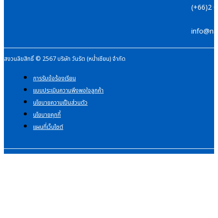
(+66)2 
info@na
สงวนลิขสิทธิ์ © 2567 บริษัท วันรัต (หน่ำเซียน) จำกัด
การรับข้อร้องเรียน
แบบประเมินความพึงพอใจลูกค้า
นโยบายความเป็นส่วนตัว
นโยบายคุกกี้
แผนที่เว็บไซต์